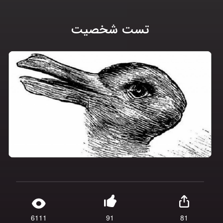
تست شخصیت
6111
91
81