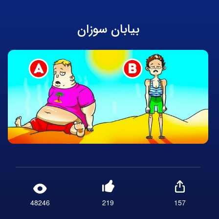
بیابان سوزان
48246
219
157