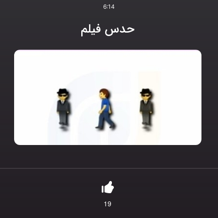
6:14
حدس فیلم
19