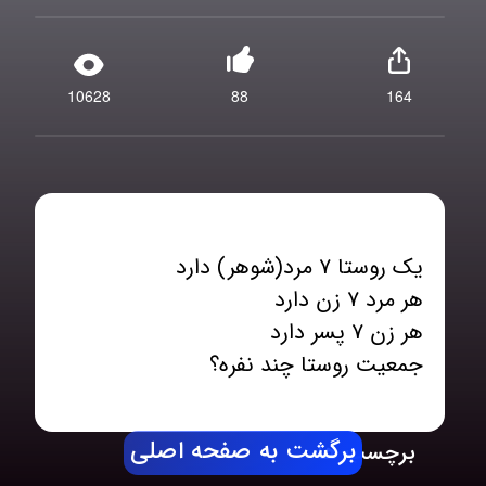
10628
88
164
جمعیت روستا چند نفره؟
برگشت به صفحه اصلی
برچسب ها