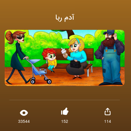
آدم ربا
33544
152
114