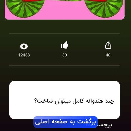
12438
39
46
چند هندوانه کامل میتوان ساخت؟
برگشت به صفحه اصلی
برچسب ها