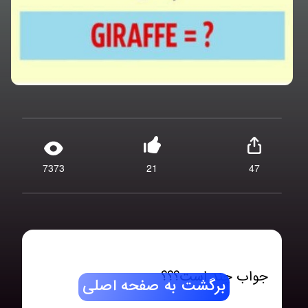
7373
21
47
جواب چند است؟؟؟
برگشت به صفحه اصلی