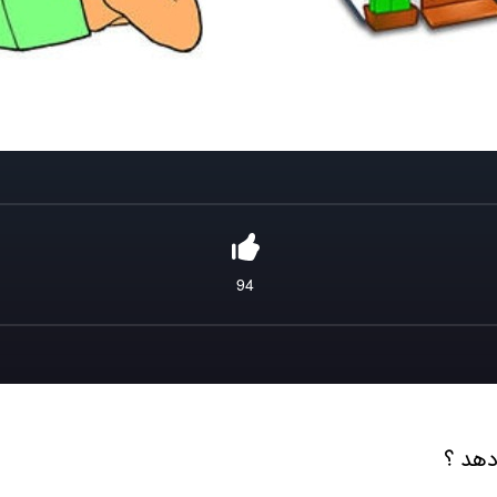
94
دهد ؟