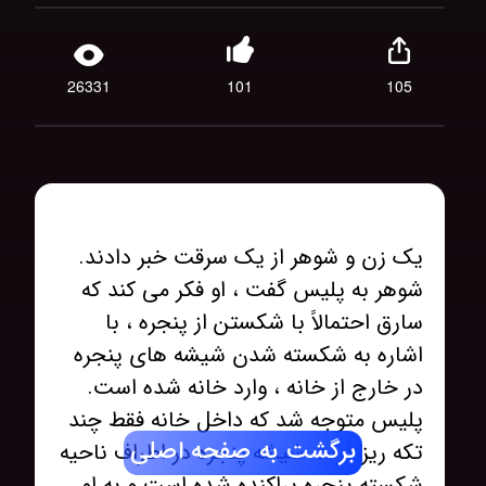
26331
101
105
یک زن و شوهر از یک سرقت خبر دادند.
شوهر به پلیس گفت ، او فکر می کند که
سارق احتمالاً با شکستن از پنجره ، با
اشاره به شکسته شدن شیشه های پنجره
پلیس متوجه شد که داخل خانه فقط چند
برگشت به صفحه اصلی
تکه ریز ذرات شیشه پنجره در اطراف ناحیه