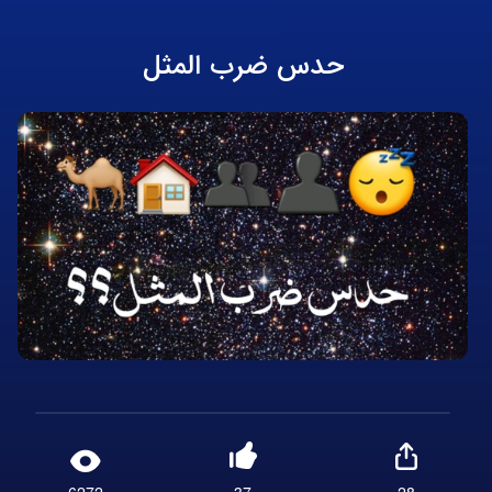
حدس ضرب المثل
6272
37
28