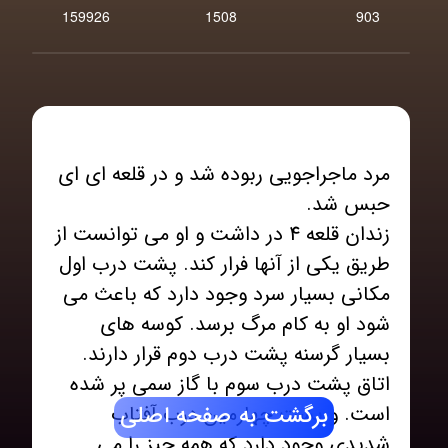
159926
1508
903
مرد ماجراجویی ربوده شد و در قلعه ای ای
زندان قلعه 4 در داشت و او می توانست از
طریق یکی از آنها فرار کند. پشت درب اول
مکانی بسیار سرد وجود دارد که باعث می
شود او به کام مرگ برسد. کوسه های
بسیار گرسنه پشت درب دوم قرار دارند.
اتاق پشت درب سوم با گاز سمی پر شده
برگشت به صفحه اصلی
است. و پشت چهارمین درب آفتاب
شدیدی وجود دارد که همه چیز را می