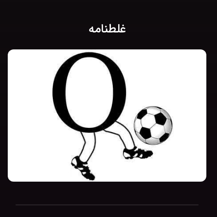
غلطنامه