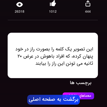
26318
1012
444
این تصویر یک کلمه را بصورت راز در خود
پنهان کرده، که افراد باهوش در عرض 20
ثانیه می تونن این راز را بیابند
برچسب ها
معماهای غلطنامه
برگشت به صفحه اصلی