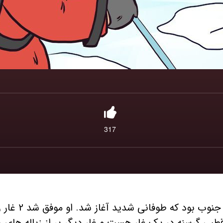
317
محققی در حال تح