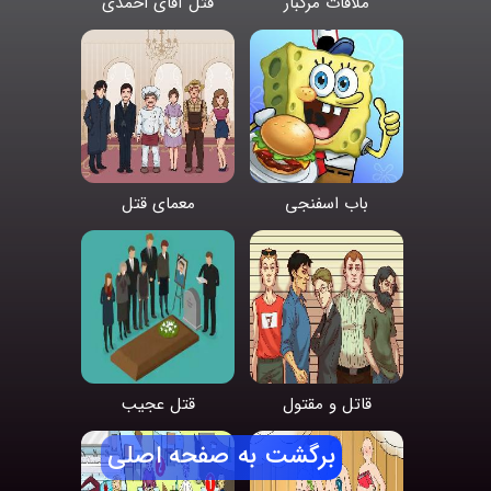
ملاقات مرگبار
قتل آقای احمدی
باب اسفنجی
معمای قتل
قاتل و مقتول
قتل عجیب
برگشت به صفحه اصلی